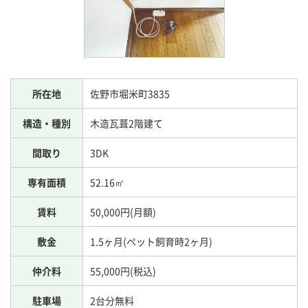
所在地
佐野市堀米町3835
構造・種別
木造瓦葺2階建て
間取り
3DK
専有面積
52.16㎡
賃料
50,000円(月額)
敷金
1.5ヶ月(ペット飼育時2ヶ月)
仲介料
55,000円(税込)
駐車場
2台分無料